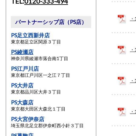
TEL:
0120-333-494
・
パートナーシップ店（PS店）
PS足立西新井店
東京都足立区関原３丁目
・
PS綾瀬店
神奈川県綾瀬市落合南1丁目
PS江戸川店
東京都江戸川区一之江７丁目
・
PS大井店
東京都品川区大井３丁目
PS大森店
東京都⼤⽥区⼤森北１丁目
・
PS大宮伊奈店
埼玉県北足立郡伊奈町西小針３丁目
PS葛飾店