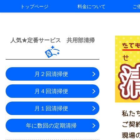
トップページ
料金について
ご
人気★定番サービス 共用部清掃
月２回清掃便
月４回清掃便
月１回清掃便
年に数回の定期清掃