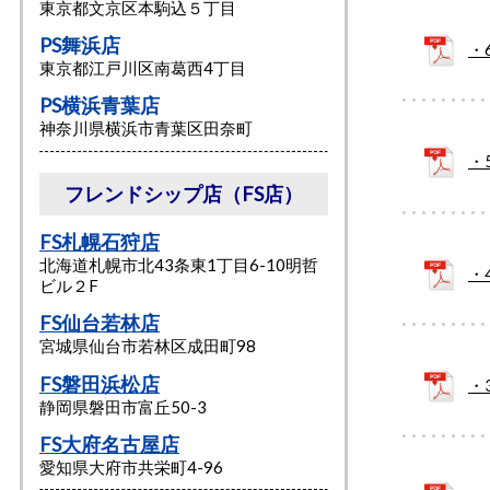
東京都⽂京区本駒込５丁⽬
PS舞浜店
・
東京都江戸川区南葛西4丁目
PS横浜青葉店
神奈川県横浜市青葉区田奈町
・
フレンドシップ店（FS店）
FS札幌石狩店
北海道札幌市北43条東1丁目6-10明哲
・
ビル２F
FS仙台若林店
宮城県仙台市若林区成田町98
FS磐田浜松店
・
静岡県磐⽥市富丘50-3
FS大府名古屋店
愛知県大府市共栄町4-96